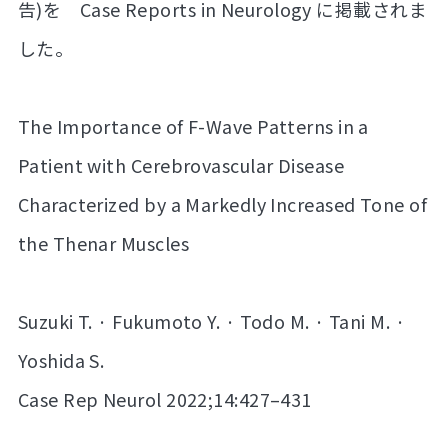
告)を Case Reports in Neurology に掲載されま
した。
The Importance of F-Wave Patterns in a
Patient with Cerebrovascular Disease
Characterized by a Markedly Increased Tone of
the Thenar Muscles
Suzuki T. · Fukumoto Y. · Todo M. · Tani M. ·
Yoshida S.
Case Rep Neurol 2022;14:427–431