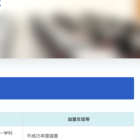
設置年度等
ー学科
平成15年度設置