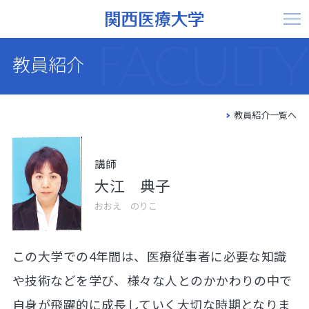
FACULTY
教員紹介
/GRADUATE
教員紹介一覧へ
SCHOOL
講師
大江 典子
おおえ のりこ
この大学での4年間は、医療従事者に必要な知識
や技術などを学び、様々な人とのかかわりの中で
自身が飛躍的に成長していく大切な時期となりま